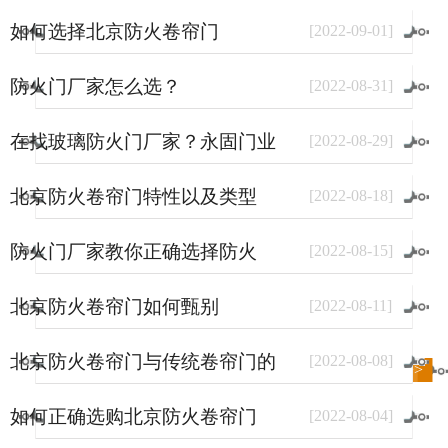
如何选择北京防火卷帘门
[
2022
-
09
-
01
]
防火门厂家怎么选？
[
2022
-
08
-
31
]
在找玻璃防火门厂家？永固门业
[
2022
-
08
-
29
]
了解一下。
北京防火卷帘门特性以及类型
[
2022
-
08
-
18
]
防火门厂家教你正确选择防火
[
2022
-
08
-
15
]
门？
北京防火卷帘门如何甄别
[
2022
-
08
-
11
]
北京防火卷帘门与传统卷帘门的
[
2022
-
08
-
08
]
进入
新闻
频道>>
区别
如何正确选购北京防火卷帘门
[
2022
-
08
-
04
]