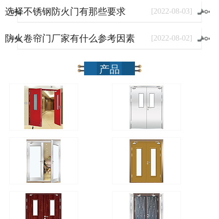
选择不锈钢防火门有那些要求
[
2022
-
08
-
03
]
防火卷帘门厂家有什么参考因素
[
2022
-
08
-
02
]
产品