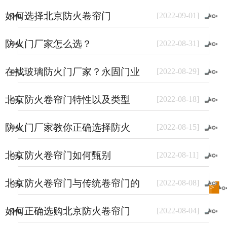
如何选择北京防火卷帘门
[
2022
-
09
-
01
]
防火门厂家怎么选？
[
2022
-
08
-
31
]
在找玻璃防火门厂家？永固门业
[
2022
-
08
-
29
]
了解一下。
北京防火卷帘门特性以及类型
[
2022
-
08
-
18
]
防火门厂家教你正确选择防火
[
2022
-
08
-
15
]
门？
北京防火卷帘门如何甄别
[
2022
-
08
-
11
]
北京防火卷帘门与传统卷帘门的
[
2022
-
08
-
08
]
进入
新闻
频道>>
区别
如何正确选购北京防火卷帘门
[
2022
-
08
-
04
]