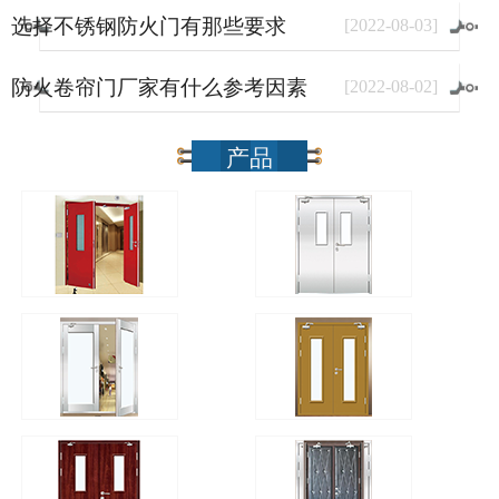
选择不锈钢防火门有那些要求
[
2022
-
08
-
03
]
防火卷帘门厂家有什么参考因素
[
2022
-
08
-
02
]
产品