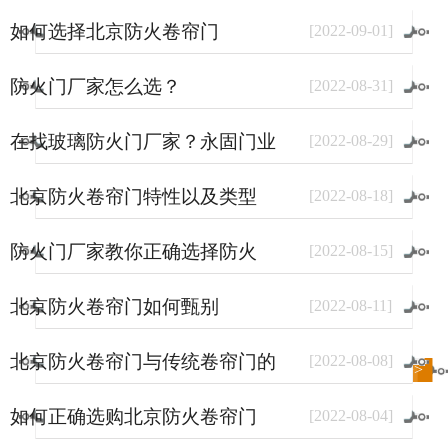
如何选择北京防火卷帘门
[
2022
-
09
-
01
]
防火门厂家怎么选？
[
2022
-
08
-
31
]
在找玻璃防火门厂家？永固门业
[
2022
-
08
-
29
]
了解一下。
北京防火卷帘门特性以及类型
[
2022
-
08
-
18
]
防火门厂家教你正确选择防火
[
2022
-
08
-
15
]
门？
北京防火卷帘门如何甄别
[
2022
-
08
-
11
]
北京防火卷帘门与传统卷帘门的
[
2022
-
08
-
08
]
进入
新闻
频道>>
区别
如何正确选购北京防火卷帘门
[
2022
-
08
-
04
]