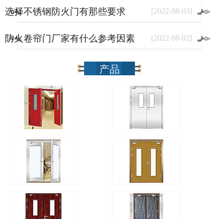
选择不锈钢防火门有那些要求
[
2022
-
08
-
03
]
防火卷帘门厂家有什么参考因素
[
2022
-
08
-
02
]
产品