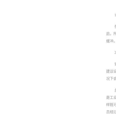
启，
缓冲
建议
况下
是工
样既
员经