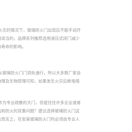
火灾的情况下，玻璃防火门出现后不能手动开
用适当的，品牌系列推荐选用液压式闭门减少
和寿命的影响。
从玻璃防火门门洞处通行，所以大多数厂家会
物理及生物原理可知，如果发生火灾后断电情
作为专业疏散的大门，但是往往许多企业或者
盗和防火的双重问题？建议选择玻璃防火门这
总而言之，在安装玻璃防火门时必须由专业人