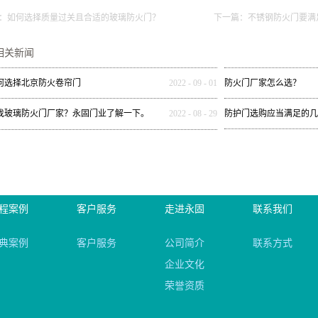
：
如何选择质量过关且合适的玻璃防火门？
下一篇：
不锈钢防火门要满
相关新闻
何选择北京防火卷帘门
2022
-
09
-
01
防火门厂家怎么选？
找玻璃防火门厂家？永固门业了解一下。
2022
-
08
-
29
防护门选购应当满足的几
程案例
客户服务
走进永固
联系我们
典案例
客户服务
公司简介
联系方式
企业文化
荣誉资质