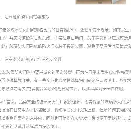
1、注意维护的时间需要定期
在诸多玻璃防火门的知名品牌的日常维护中，要联系使用现场，如在发生
所以在每天必须设置自动关闭，需要使用自动门，关于弹簧和液压式可选
。此外玻璃防火门系统的防火门安装不接近火面，避免了高温后其灵敏度
2、注意安装时考虑到维护的安全性
安装玻璃防火门时也要考量它的固定装置，因为在日常未发生火灾时需要
设置电磁释放开关，有一些企业也会酌情选择把门固定在两边墙上，根据
会导致磁力消失(或者将合金烧熔)则自动关闭，以此以起到安全性作用。
总而言之，品类齐全的玻璃防火门厂家还强调，物美价廉的玻璃防火门是
业场所在日常中为了防盗起见，将玻璃防火门长期上锁，但是如何兼顾防
可以避免作案者进入楼内，同时也可使得在火灾发生后以便于尽快逃生。
过相关的测试并达标后再投入使用。