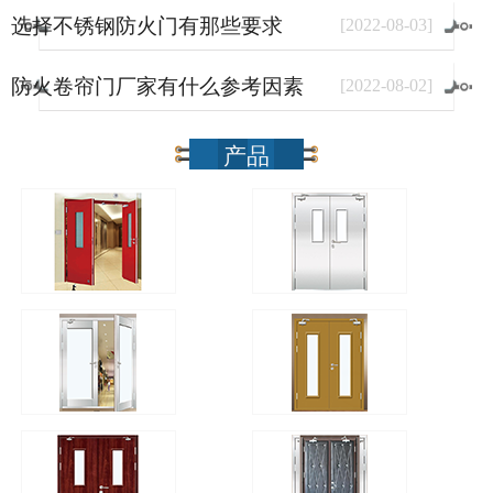
选择不锈钢防火门有那些要求
[
2022
-
08
-
03
]
防火卷帘门厂家有什么参考因素
[
2022
-
08
-
02
]
产品