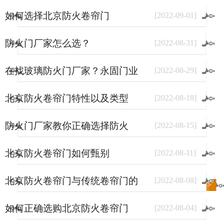
如何选择北京防火卷帘门
[
2022
-
09
-
01
]
防火门厂家怎么选？
[
2022
-
08
-
31
]
在找玻璃防火门厂家？永固门业
[
2022
-
08
-
29
]
了解一下。
北京防火卷帘门特性以及类型
[
2022
-
08
-
18
]
防火门厂家教你正确选择防火
[
2022
-
08
-
15
]
门？
北京防火卷帘门如何甄别
[
2022
-
08
-
11
]
北京防火卷帘门与传统卷帘门的
[
2022
-
08
-
08
]
进入
新闻
频道>>
区别
如何正确选购北京防火卷帘门
[
2022
-
08
-
04
]