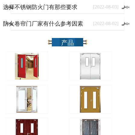
选择不锈钢防火门有那些要求
[
2022
-
08
-
03
]
防火卷帘门厂家有什么参考因素
[
2022
-
08
-
02
]
产品