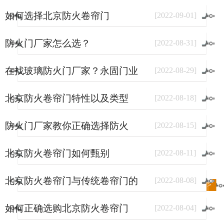
如何选择北京防火卷帘门
[
2022
-
09
-
01
]
防火门厂家怎么选？
[
2022
-
08
-
31
]
在找玻璃防火门厂家？永固门业
[
2022
-
08
-
29
]
了解一下。
北京防火卷帘门特性以及类型
[
2022
-
08
-
18
]
防火门厂家教你正确选择防火
[
2022
-
08
-
15
]
门？
北京防火卷帘门如何甄别
[
2022
-
08
-
11
]
北京防火卷帘门与传统卷帘门的
[
2022
-
08
-
08
]
进入
新闻
频道>>
区别
如何正确选购北京防火卷帘门
[
2022
-
08
-
04
]