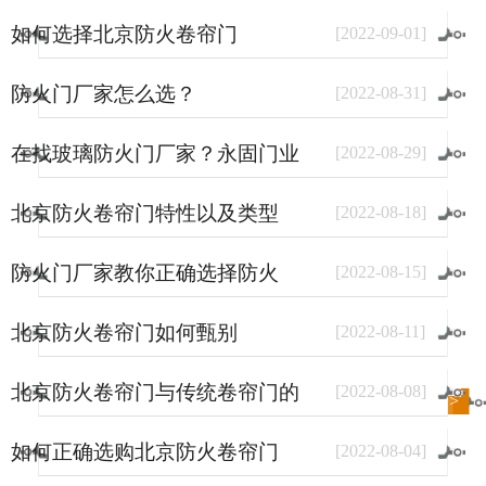
如何选择北京防火卷帘门
[
2022
-
09
-
01
]
防火门厂家怎么选？
[
2022
-
08
-
31
]
在找玻璃防火门厂家？永固门业
[
2022
-
08
-
29
]
了解一下。
北京防火卷帘门特性以及类型
[
2022
-
08
-
18
]
防火门厂家教你正确选择防火
[
2022
-
08
-
15
]
门？
北京防火卷帘门如何甄别
[
2022
-
08
-
11
]
北京防火卷帘门与传统卷帘门的
[
2022
-
08
-
08
]
进入
新闻
频道>>
区别
如何正确选购北京防火卷帘门
[
2022
-
08
-
04
]