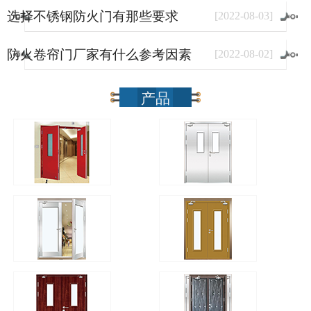
选择不锈钢防火门有那些要求
[
2022
-
08
-
03
]
防火卷帘门厂家有什么参考因素
[
2022
-
08
-
02
]
产品