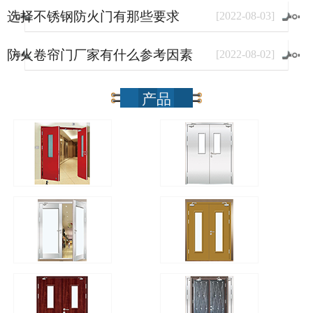
选择不锈钢防火门有那些要求
[
2022
-
08
-
03
]
防火卷帘门厂家有什么参考因素
[
2022
-
08
-
02
]
产品