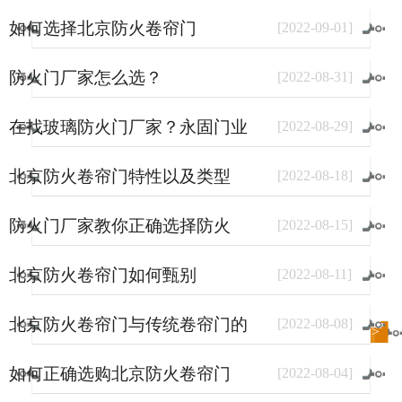
如何选择北京防火卷帘门
[
2022
-
09
-
01
]
防火门厂家怎么选？
[
2022
-
08
-
31
]
在找玻璃防火门厂家？永固门业
[
2022
-
08
-
29
]
了解一下。
北京防火卷帘门特性以及类型
[
2022
-
08
-
18
]
防火门厂家教你正确选择防火
[
2022
-
08
-
15
]
门？
北京防火卷帘门如何甄别
[
2022
-
08
-
11
]
北京防火卷帘门与传统卷帘门的
[
2022
-
08
-
08
]
进入
新闻
频道>>
区别
如何正确选购北京防火卷帘门
[
2022
-
08
-
04
]