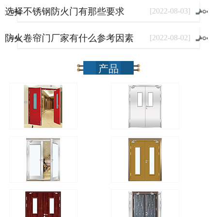
选择不锈钢防火门有那些要求
[
2022
-
08
-
03
]
防火卷帘门厂家有什么参考因素
[
2022
-
08
-
02
]
产品