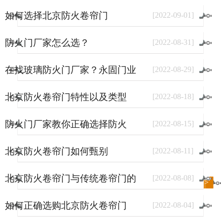
如何选择北京防火卷帘门
[
2022
-
09
-
01
]
防火门厂家怎么选？
[
2022
-
08
-
31
]
在找玻璃防火门厂家？永固门业
[
2022
-
08
-
29
]
了解一下。
北京防火卷帘门特性以及类型
[
2022
-
08
-
18
]
防火门厂家教你正确选择防火
[
2022
-
08
-
15
]
门？
北京防火卷帘门如何甄别
[
2022
-
08
-
11
]
北京防火卷帘门与传统卷帘门的
[
2022
-
08
-
08
]
进入
新闻
频道>>
区别
如何正确选购北京防火卷帘门
[
2022
-
08
-
04
]