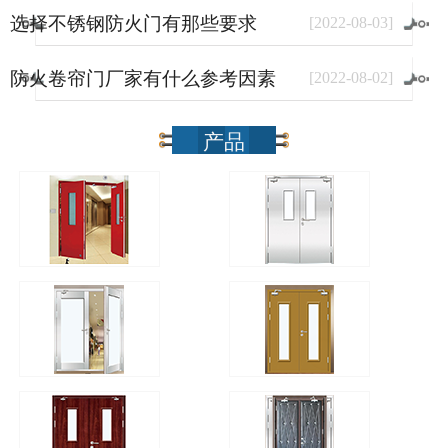
选择不锈钢防火门有那些要求
[
2022
-
08
-
03
]
防火卷帘门厂家有什么参考因素
[
2022
-
08
-
02
]
产品