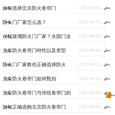
如何选择北京防火卷帘门
[
2022
-
09
-
01
]
防火门厂家怎么选？
[
2022
-
08
-
31
]
在找玻璃防火门厂家？永固门业
[
2022
-
08
-
29
]
了解一下。
北京防火卷帘门特性以及类型
[
2022
-
08
-
18
]
防火门厂家教你正确选择防火
[
2022
-
08
-
15
]
门？
北京防火卷帘门如何甄别
[
2022
-
08
-
11
]
北京防火卷帘门与传统卷帘门的
[
2022
-
08
-
08
]
进入
新闻
频道>>
区别
如何正确选购北京防火卷帘门
[
2022
-
08
-
04
]