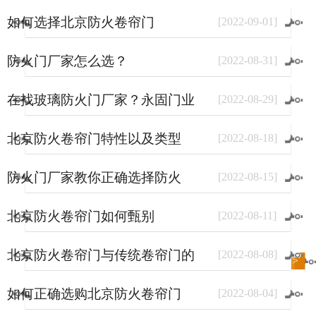
如何选择北京防火卷帘门
[
2022
-
09
-
01
]
防火门厂家怎么选？
[
2022
-
08
-
31
]
在找玻璃防火门厂家？永固门业
[
2022
-
08
-
29
]
了解一下。
北京防火卷帘门特性以及类型
[
2022
-
08
-
18
]
防火门厂家教你正确选择防火
[
2022
-
08
-
15
]
门？
北京防火卷帘门如何甄别
[
2022
-
08
-
11
]
北京防火卷帘门与传统卷帘门的
[
2022
-
08
-
08
]
进入
新闻
频道>>
区别
如何正确选购北京防火卷帘门
[
2022
-
08
-
04
]