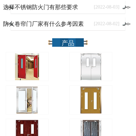
选择不锈钢防火门有那些要求
[
2022
-
08
-
03
]
防火卷帘门厂家有什么参考因素
[
2022
-
08
-
02
]
产品