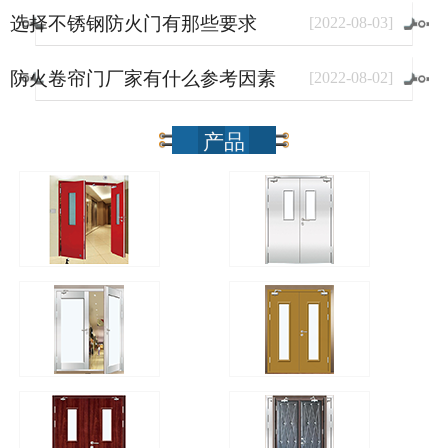
选择不锈钢防火门有那些要求
[
2022
-
08
-
03
]
防火卷帘门厂家有什么参考因素
[
2022
-
08
-
02
]
产品