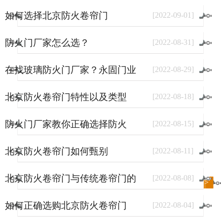
如何选择北京防火卷帘门
[
2022
-
09
-
01
]
防火门厂家怎么选？
[
2022
-
08
-
31
]
在找玻璃防火门厂家？永固门业
[
2022
-
08
-
29
]
了解一下。
北京防火卷帘门特性以及类型
[
2022
-
08
-
18
]
防火门厂家教你正确选择防火
[
2022
-
08
-
15
]
门？
北京防火卷帘门如何甄别
[
2022
-
08
-
11
]
北京防火卷帘门与传统卷帘门的
[
2022
-
08
-
08
]
进入
新闻
频道>>
区别
如何正确选购北京防火卷帘门
[
2022
-
08
-
04
]