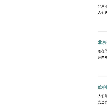
填充
北京
防火
人们
要求
等，
的现
有保
的不
温下
于安装
北京
时候
的北
现在
门时
道内
的侵
便，
防火
钢防
热性
么呢
有保障
维护
况，
京不
人们
钢防
安全