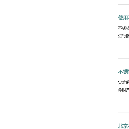
行业
散通
使用
后应
态选
不锈
对于
进行
求。
不仅
密封
来了
能满
注意
明来进
不锈
锈钢
畅平
灾难
摩擦
命财
则可
火门
时切
什么
充分
面板
性的化
北京
样要