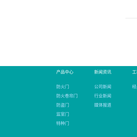
安全
通过
全隐
些方
止防
大家
的，能
即使
现问
件，
像检
三、
产品中心
新闻资讯
工
应进
应没
防火门
公司新闻
经
的，
防火卷帘门
行业新闻
防盗门
媒体报道
监室门
特种门
永固系列产品