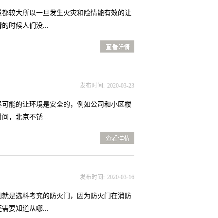
不锈钢防火门使用的填充物不仅要具有良好的
量都较大所以一旦发生火灾和险情能有效的让
测机构进行检验，并确定燃烧性能达到A1级
时候人们没...
配件， 包括门锁、闭门器、合页以及插销等
查
安装后要保证门扇能够灵活的启闭、没有卡阻
看详情>>
过程中起到了很重要的作用，所以，信誉可靠
的北京不锈钢防火门具有很强的耐热性，在高
，不管是起到主要作用的门板、填充物还是用
，耐热性高能起到阻隔火焰的用途当有火灾的
发布时间:
2020
-
03
-
23
不会产生爆裂的情况。二、材质坚固广受好评
使用了较为坚固的材料去制作北京不锈钢防火
尽可能的让环境是安全的，例如公司和小区楼
固的材质能够有效的抵抗火焰以及腐蚀性溶液
，北京不锈...
如果容易损坏就可能给人们的日常生活带去不
查
不锈钢防火门不易损坏的话就可以减少人们对
看详情>>
就能够明白，北京不锈钢防火门具有很强的耐
门作为安全门而北京不锈钢防火门的优点是什
打造而成的，无论是抗压性还是质量都是相当
的过程当中不会随意的出现故障以及损坏的情
发布时间:
2020
-
03
-
16
即使突然发生火灾以及安全隐患也无需担心北
生命的情况。二.口碑好广受好评的北京不锈
门就是选料考究的防火门，因为防火门在消防
实耐用的是能够保障人们平时的生命以及财产
要知道从哪...