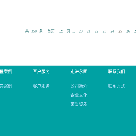
的，有口碑的北京不锈钢防火门可以有效的阻挡火焰让躲避在防火门内的人
质量认证的北京不锈钢防火门使用寿命会较为的长，人们在使用的过程当
患或者损坏的情况，因为如果发生损坏就需要对防火门进行更换，这样做
面做好防火门的维护工作。一、检查防火门的电动控制情况防火门在安装
火门更换期间的安全隐患。所以从以上三个北京不锈钢防火门的优点当中
称赞的防火门的使用效果和使用状态都比较好，但是任何机械类的器材长
共
350
条
首页
上一页
...
20
21
22
23
24
25
26
2
够让人们安心的去使用是防火...
是平常不用这样的防火门，那也需要进行定期的检查，尤其是检查容易出
题或机械传动出现噪音就需要及时维修。二、检查防火门的零件安装和组
这些零件看起来不起眼，但是其在整个过程中的重要性却是难以想象的，
查其电动控制系统一样需要定期的检查防火门的零件是否可用，如果发现
检查防火门的感温元件防火门和其他种类门的区别就是这种门的材质具有
程案例
客户服务
走进永固
联系我们
行开启，而防火门的温感开启就需要依靠感温元件，所以在维护这种特殊
有障碍。并不是防火门安装后就可以无顾虑的使用，任何一种这样的防护
典案例
客户服务
公司简介
联系方式
所以在日常情况下维护防火门就需要定期检...
企业文化
荣誉资质