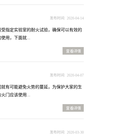
看详情>>
向方面的要求通常情况下，防火门是安装在疏
方向应该向着疏散方向，而且防火门在关闭之
发布时间:
2020
-
04
-
14
不锈钢防火门的时候，应根据防火门的开闭状
且还应该为双扇和多扇防火门安装好顺序器。
接受指定实验室的耐火试验，确保可以有效的
和现场手动控制装置，且应符合产品说明书要
用，下面就...
步扩散，所以，在安装不锈钢防火门的时候，
查
门框与门扇、门扇与门扇的缝隙处嵌装的防火
看详情>>
有很好的防火效果，但是，如果安装的时候不
了避免防火门受损，在日常使用的时候一定要
不锈钢防火门之时，一定要认真的按照安装说
性以及具有强腐蚀性的化学物品直接接触到不
发布时间:
2020
-
04
-
07
布将清水擦干。第2.做好润滑保持开闭的顺
时比较费劲。尤其是发现不锈钢防火门开门有
门就有可能避免火势的蔓延，为保护大家的生
如果是因为小锁舌受潮后出现的开关门费劲，
门应该使用...
关键时刻发挥出重要的作用还要进行定期对防
查
释放开关等方面是否好用，是否能在火灾发生
看详情>>
情况。只有正确的使用不锈钢防火门才能使其
，根据行业的有关规定防火门的门框和门扇
间注意相关事项，避免让防火门接触具有腐蚀
除此之外门框和门扇上使用的各种加固件也同
发布时间:
2020
-
03
-
30
是两层钢板，中间还会使用填充材料，由于