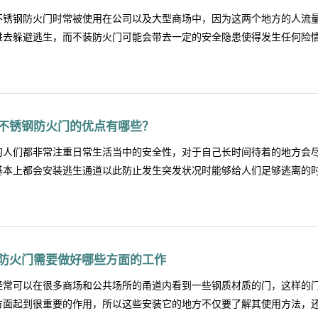
材料在防火的过程中起到很重要的阻燃作用，所以根据国家的相关要求，
不锈钢防火门时常被使用在公司以及大型商场中，因为这两个地方的人流
隔热性能还应该对人体无毒无害，另外，填充物材料要由国家认可的授权检
进去躲避逃生，而不装防火门可能会带去一定的安全隐患使得发生任何险情的
。3、五金配件材料不锈钢防火门为了便于安装和使用，还会使用各种五金
这些五金配件材料的熔融温度不能低于九百五十摄氏度，除此之外，合页
象，而且开启力推力不应大于八十牛顿。不锈钢防火门在阻止火灾蔓延的
障措施，而北京不锈钢防火门具备的特点是哪些？ 一、耐热性强价格适中
锈钢防火门生产厂家应该使用优质的材料来制造生产。而且在生产的时候
也不会出现变形等情况这样能有效的保护好那些在火灾中需要逃生的人们
固定的五金配件，都应该使用优...
不锈钢防火门的优点有哪些？
火焰会燃烧这北京不锈钢防火门这时因为北京不锈钢防火门的耐热性所以
京不锈钢防火门一般会使用材质较为坚固的原料来进行防火门的制造，当
的人们都非常注重日常生活当中的安全性，对于自己长时间待着的地方会
就能够有效的抵挡火焰以及其他腐蚀性溶液对防火门表面的侵害，因为坚
基本上都会安装逃生通道以此防止发生突发状况时能够给人们足够逃离的时间
蚀。三、不易损坏通过质量认证的北京不锈钢防火门是较为不易损坏的，
使得发生突发情况的时候人们无法正常的使用北京不锈钢防火门，而北京
门进行维修的次数。所以当了解了以上三个北京不锈钢防火门的特点之后
火门就是逃生通道会安装的门，为了安全基本上都会使用具有防火性能的
，能够有效的抵御火焰的侵蚀因为北京不锈钢防火门是采用坚固的材料去
？ 一.质量佳有口皆碑的北京不锈钢防火门本身质量是非常好的，在使用
的长期使用也不会轻易的出现损坏...
防火门需要做好哪些方面的工作
故障以及损坏的情况变得少了之后就可以有效的提升人们平时的安全性，
锈钢防火门不能正常工作，质量好将会避免人们在火灾当中发生伤害和失去
经常可以在很多商场和公共场所的甬道内看到一些钢质材质的门，这样的
火门具有良好的口碑，良好的口碑可以间接的证明北京不锈钢防火门是结
方面起到很重要的作用，所以这些安装它的地方不仅要了解其使用方法，还需