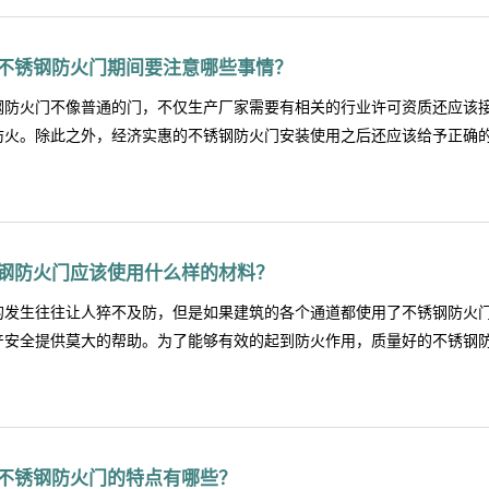
规定来生产，那么在安装优质防火门时应该满足哪些要求呢？第1.安装方
道的，在安装不锈钢防火门的时候，除非有特殊情况，否则防火门的开启
不锈钢防火门期间要注意哪些事情？
该从任何一侧都可以通过手动方式开启。第2.闭门装置方面的要求在安装
择合适的闭门装置，如果是常闭的防火门不仅应该安装闭门器等装置，而
钢防火门不像普通的门，不仅生产厂家需要有相关的行业许可资质还应该
常开的防火门，则应该安装火灾时能自动关闭门扇的控制、信号反馈装置
防火。除此之外，经济实惠的不锈钢防火门安装使用之后还应该给予正确的使
第3.密封件方面的要求只有密封良好，才能确保火灾发生后烟雾不能进一
要将防火插销安装在双扇门或多扇门相对固定一侧的门扇上，而且防火门
件应牢固以及完好，且门扇开启后不应跨越变形缝。尽管不锈钢防火门拥
解使用防火门时要注意什么事情。第1.不要接触尖锐物品以及化学物品为
足相应的要求，那么也会导致防火效果不理想。因此，在安装经济实惠的
不能用尖锐以及较硬的物品去划刻防火门的门板，另外，也不能让高氧化
行，确保安装的时候各方面都...
钢防火门应该使用什么样的材料？
防火门，如果不慎将化学品接触到产品表面则应立即用清水冲洗干净并用棉
时应该注意给防火门的合页以及小锁舌做好润滑，否则会导致防火门开闭
的发生往往让人猝不及防，但是如果建筑的各个通道都使用了不锈钢防火
的声音时，要及时在防火门的合页上滴少许润滑油或直接找专门维修工。 
产安全提供莫大的帮助。为了能够有效的起到防火作用，质量好的不锈钢防火
以用细沙布打磨一下。第3.定期测试和检查为了确保不锈钢防火门能够在
的性能进行测试，需要检查其自行关闭控制的系统、闭门器和顺序器以及
实地起到自行关闭的功能，同时还要检查铰链和合页上的螺丝是否松动等
样的材料呢？1、门板材料对于不锈钢防火门来说，门板材料是至关重要的
发挥作用，因此，除了要使用信誉可靠的不锈钢防火门之外还要在使用期
都应该使用优质的冷轧钢板，而且钢板的厚度不能小于规定的标准数值，
学物品，并且让合页等配件...
不锈钢防火门的特点有哪些？
使用优质的冷轧钢板且厚度还应该超过门扇的厚度。2、填充物材料防火门