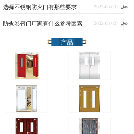
选择不锈钢防火门有那些要求
[
2022
-
08
-
03
]
防火卷帘门厂家有什么参考因素
[
2022
-
08
-
02
]
产品