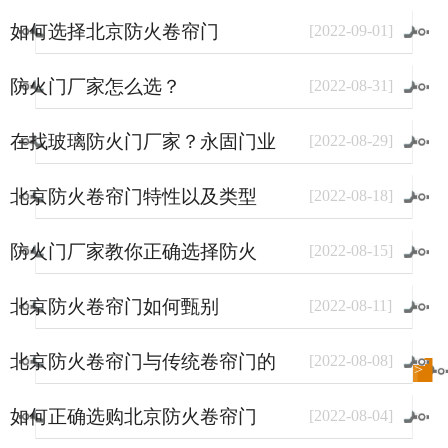
如何选择北京防火卷帘门
[
2022
-
09
-
01
]
防火门厂家怎么选？
[
2022
-
08
-
31
]
在找玻璃防火门厂家？永固门业
[
2022
-
08
-
29
]
了解一下。
北京防火卷帘门特性以及类型
[
2022
-
08
-
18
]
防火门厂家教你正确选择防火
[
2022
-
08
-
15
]
门？
北京防火卷帘门如何甄别
[
2022
-
08
-
11
]
北京防火卷帘门与传统卷帘门的
[
2022
-
08
-
08
]
进入
新闻
频道>>
区别
如何正确选购北京防火卷帘门
[
2022
-
08
-
04
]